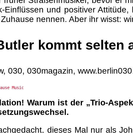
früher Straßenmusiker, bevor er mit
-Einflüssen und positiver Attitüd
 Zuhause nennen. Aber ihr wisst: wi
Butler kommt selten a
ause Music
lation! Warum ist der „Trio-Aspek
esetzungswechsel.
chgedacht, dieses Mal nur als John 