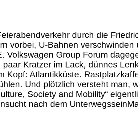
Feierabendverkehr durch die Friedr
rn vorbei, U-Bahnen verschwinden u
. Volkswagen Group Forum dagegen s
paar Kratzer im Lack, dünnes Lenk
m Kopf: Atlantikküste. Rastplatzkaff
en. Und plötzlich versteht man, w
lture, Society and Mobility“ eigent
sucht nach dem UnterwegsseinMaria