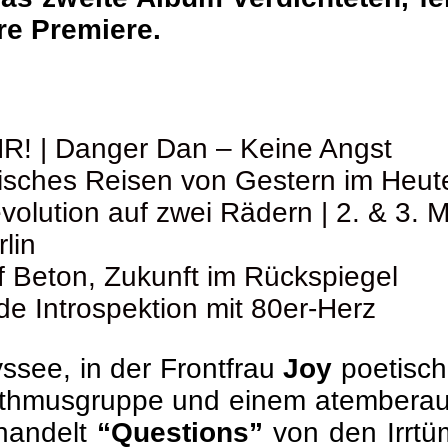
hre Premiere.
 | Danger Dan – Keine Angst
nisches Reisen von Gestern im Heut
volution auf zwei Rädern | 2. & 3. 
lin
f Beton, Zukunft im Rückspiegel
e Introspektion mit 80er-Herz
ssee, in der Frontfrau
Joy
poetisch
hythmusgruppe und einem atemberaub
 handelt
“Questions”
von den Irrt