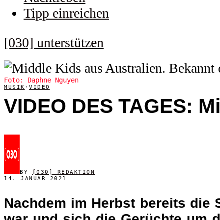
Tipp einreichen
[030] unterstützen
Foto: Daphne Nguyen
MUSIK
·
VIDEO
VIDEO DES TAGES: Mid
BY
[030] REDAKTION
14. JANUAR 2021
Nachdem im Herbst bereits die S
war und sich die Gerüchte um d