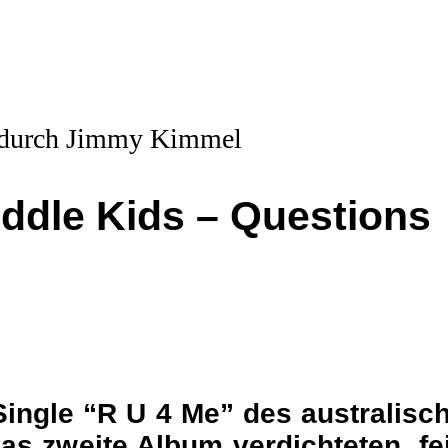
dle Kids – Questions
ingle “R U 4 Me” des australisc
as zweite Album verdichteten, fe