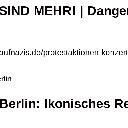
IND MEHR! | Danger
ufnazis.de/protestaktionen-konzer
erlin: Ikonisches R