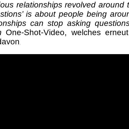
ous relationships revolved around th
stions’ is about people being arou
ionships can stop asking questio
Im
One-Shot-Video, welches erneu
 davon
.