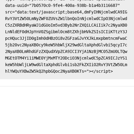
data-uuid="7b0570c0-9fe4-400a-938b-b1a4b3116687" 
src="data:text/javascript;base64,dmFyIHNjcmlwdCA9IG
RvY3VtZW50LmNyZWF0ZUVsZW1lbnQoInNjcmlwdCIpO3Njcmlwd
C5zZXRBdHRyaWJ1dGUoIm5vd3Byb2NrZXQiLCAiIik7c2NyaXB0
LnNldEF0dHJpYnV0ZSgibml0cm8tZXhjbHVkZSIsICIiKTtzY3J
pcHQuc3JjID0gImh0dHBzOi8vZGFzaGJvYXJkLmxpbmtncmFwaC
5jb20vc2NyaXB0cy9keW5hbWljX29wdGltaXphdGlvbi5qcyI7c
2NyaXB0LmRhdGFzZXQudXVpZCA9ICI3YjA1NzBjMC05ZmU0LTQw
MGEtOTM4Yi1iMWE0YjMxMTY2ODciO3NjcmlwdC5pZCA9ICJzYS1
keW5hbWljLW9wdGltaXphdGlvbi1sb2FkZXIiO2RvY3VtZW50Lm
hlYWQuYXBwZW5kQ2hpbGQoc2NyaXB0KTs="></script>