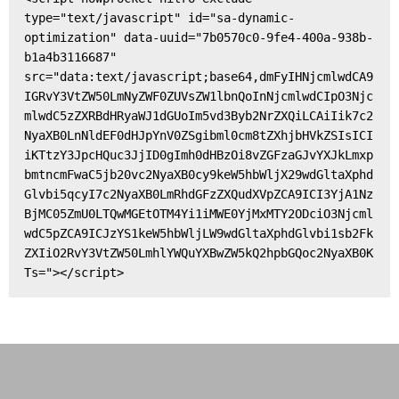
type="text/javascript" id="sa-dynamic-
optimization" data-uuid="7b0570c0-9fe4-400a-938b-
b1a4b3116687" 
src="data:text/javascript;base64,dmFyIHNjcmlwdCA9
IGRvY3VtZW50LmNyZWF0ZUVsZW1lbnQoInNjcmlwdCIpO3Njc
mlwdC5zZXRBdHRyaWJ1dGUoIm5vd3Byb2NrZXQiLCAiIik7c2
NyaXB0LnNldEF0dHJpYnV0ZSgibml0cm8tZXhjbHVkZSIsICI
iKTtzY3JpcHQuc3JjID0gImh0dHBzOi8vZGFzaGJvYXJkLmxp
bmtncmFwaC5jb20vc2NyaXB0cy9keW5hbWljX29wdGltaXphd
Glvbi5qcyI7c2NyaXB0LmRhdGFzZXQudXVpZCA9ICI3YjA1Nz
BjMC05ZmU0LTQwMGEtOTM4Yi1iMWE0YjMxMTY2ODciO3Njcml
wdC5pZCA9ICJzYS1keW5hbWljLW9wdGltaXphdGlvbi1sb2Fk
ZXIiO2RvY3VtZW50LmhlYWQuYXBwZW5kQ2hpbGQoc2NyaXB0K
Ts="></script>