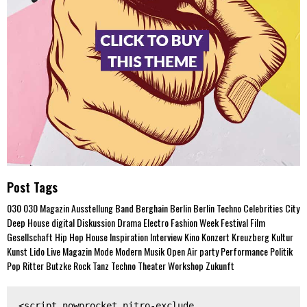
Post Tags
030
030 Magazin
Ausstellung
Band
Berghain
Berlin
Berlin Techno
Celebrities
City
Deep House
digital
Diskussion
Drama
Electro
Fashion Week
Festival
Film
Gesellschaft
Hip Hop
House
Inspiration
Interview
Kino
Konzert
Kreuzberg
Kultur
Kunst
Lido
Live
Magazin
Mode
Modern
Musik
Open Air
party
Performance
Politik
Pop
Ritter Butzke
Rock
Tanz
Techno
Theater
Workshop
Zukunft
<script nowprocket nitro-exclude 