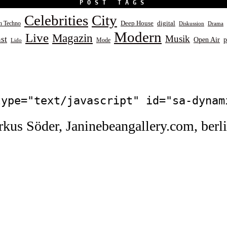
POST TAGS
Celebrities
City
Deep House
digital
in Techno
Diskussion
Drama
Modern
Live
Magazin
Musik
st
Open Air
p
Mode
Lido
type="text/javascript" id="sa-dynam