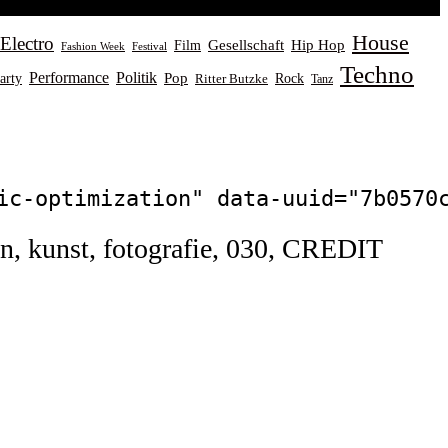
House
Electro
Gesellschaft
Hip Hop
Film
Fashion Week
Festival
Techno
Performance
Politik
Pop
Rock
arty
Ritter Butzke
Tanz
ic-optimization" data-uuid="7b0570