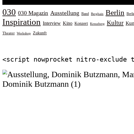
030
Berlin
Ausstellung
030 Magazin
Band
Berl
Berghain
Inspiration
Kultur
Kun
Interview
Kino
Konzert
Kreuzberg
Zukunft
Theater
Workshop
<script nowprocket nitro-exclude 