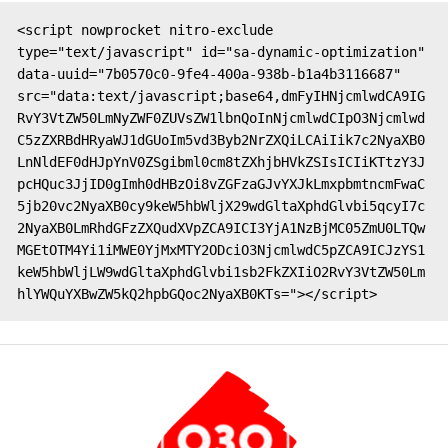
<script nowprocket nitro-exclude 
type="text/javascript" id="sa-dynamic-optimization" 
data-uuid="7b0570c0-9fe4-400a-938b-b1a4b3116687" 
src="data:text/javascript;base64,dmFyIHNjcmlwdCA9IG
RvY3VtZW50LmNyZWF0ZUVsZW1lbnQoInNjcmlwdCIpO3Njcmlwd
C5zZXRBdHRyaWJ1dGUoIm5vd3Byb2NrZXQiLCAiIik7c2NyaXB0
LnNldEF0dHJpYnV0ZSgibml0cm8tZXhjbHVkZSIsICIiKTtzY3J
pcHQuc3JjID0gImh0dHBzOi8vZGFzaGJvYXJkLmxpbmtncmFwaC
5jb20vc2NyaXB0cy9keW5hbWljX29wdGltaXphdGlvbi5qcyI7c
2NyaXB0LmRhdGFzZXQudXVpZCA9ICI3YjA1NzBjMC05ZmU0LTQw
MGEtOTM4Yi1iMWE0YjMxMTY2ODciO3NjcmlwdC5pZCA9ICJzYS1
keW5hbWljLW9wdGltaXphdGlvbi1sb2FkZXIiO2RvY3VtZW50Lm
hlYWQuYXBwZW5kQ2hpbGQoc2NyaXB0KTs="></script>