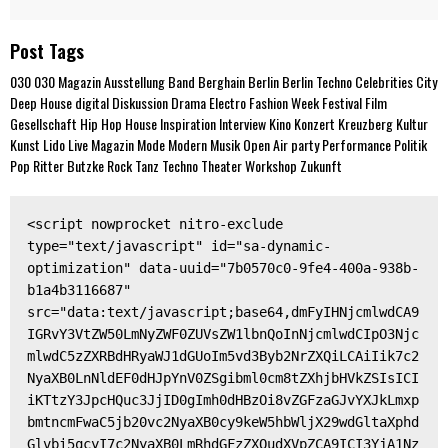
Post Tags
030
030 Magazin
Ausstellung
Band
Berghain
Berlin
Berlin Techno
Celebrities
City
Deep House
digital
Diskussion
Drama
Electro
Fashion Week
Festival
Film
Gesellschaft
Hip Hop
House
Inspiration
Interview
Kino
Konzert
Kreuzberg
Kultur
Kunst
Lido
Live
Magazin
Mode
Modern
Musik
Open Air
party
Performance
Politik
Pop
Ritter Butzke
Rock
Tanz
Techno
Theater
Workshop
Zukunft
<script nowprocket nitro-exclude 
type="text/javascript" id="sa-dynamic-
optimization" data-uuid="7b0570c0-9fe4-400a-938b-
b1a4b3116687" 
src="data:text/javascript;base64,dmFyIHNjcmlwdCA9
IGRvY3VtZW50LmNyZWF0ZUVsZW1lbnQoInNjcmlwdCIpO3Njc
mlwdC5zZXRBdHRyaWJ1dGUoIm5vd3Byb2NrZXQiLCAiIik7c2
NyaXB0LnNldEF0dHJpYnV0ZSgibml0cm8tZXhjbHVkZSIsICI
iKTtzY3JpcHQuc3JjID0gImh0dHBzOi8vZGFzaGJvYXJkLmxp
bmtncmFwaC5jb20vc2NyaXB0cy9keW5hbWljX29wdGltaXphd
Glvbi5qcyI7c2NyaXB0LmRhdGFzZXQudXVpZCA9ICI3YjA1Nz