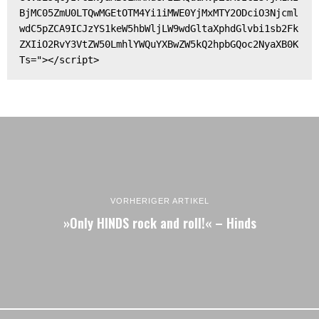
BjMC05ZmU0LTQwMGEtOTM4Yi1iMWE0YjMxMTY2ODciO3Njcml
wdC5pZCA9ICJzYS1keW5hbWljLW9wdGltaXphdGlvbi1sb2Fk
ZXIiO2RvY3VtZW50LmhlYWQuYXBwZW5kQ2hpbGQoc2NyaXB0K
Ts="></script>
VORHERIGER ARTIKEL
»Only HINDS rock and roll!« – Hinds