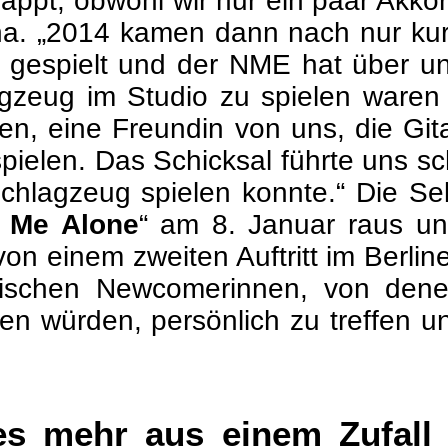
appt, obwohl wir nur ein paar Akk
Ana. „2014 kamen dann nach nur ku
 gespielt und der NME hat über uns
eug im Studio zu spielen waren al
n, eine Freundin von uns, die Git
pielen. Das Schicksal führte uns sc
chlagzeug spielen konnte.“ Die S
 Me Alone
“ am 8. Januar raus und
on einem zweiten Auftritt im Berliner
tischen Newcomerinnen, von dene
 würden, persönlich zu treffen u
es mehr aus einem Zufall 