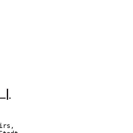
 |
irs,