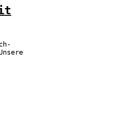
it
ch-
Unsere