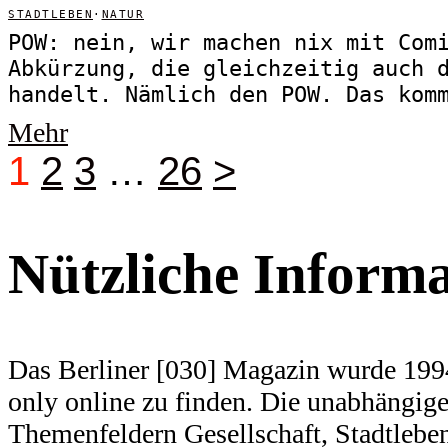
STADTLEBEN
·
NATUR
POW: nein, wir machen nix mit Com
Abkürzung, die gleichzeitig auch 
handelt. Nämlich den POW. Das kom
Mehr
1
2
3
…
26
>
Nützliche Inform
Das Berliner [030] Magazin wurde 1994
only online zu finden. Die unabhängige 
Themenfeldern Gesellschaft, Stadtlebe