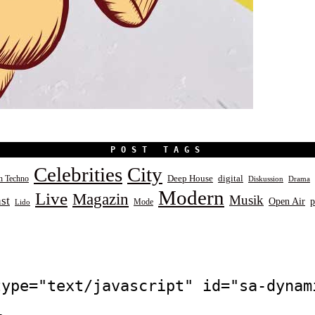
POST TAGS
Celebrities
City
Deep House
digital
in Techno
Diskussion
Drama
Modern
Live
Magazin
Musik
st
Open Air
p
Mode
Lido
type="text/javascript" id="sa-dynam