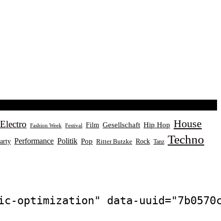
House
Electro
Gesellschaft
Hip Hop
Film
Fashion Week
Festival
Techno
Performance
Politik
Pop
Rock
arty
Ritter Butzke
Tanz
ic-optimization" data-uuid="7b0570