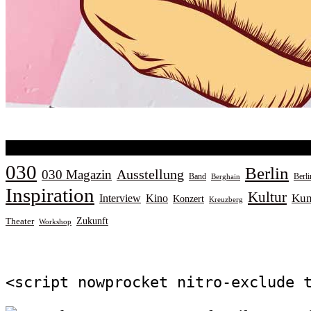
030
Berlin
Ausstellung
030 Magazin
Band
Berl
Berghain
Inspiration
Kultur
Kun
Interview
Kino
Konzert
Kreuzberg
Zukunft
Theater
Workshop
<script nowprocket nitro-exclude 