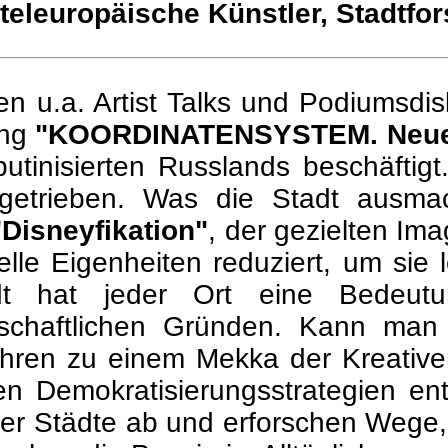
tteleuropäische Künstler, Stadtf
n u.a. Artist Talks und Podiumsdi
ung
"KOORDINATENSYSTEM. Neue s
putinisierten Russlands beschäftigt
angetrieben. Was die Stadt ausma
"Disneyfikation"
, der gezielten Im
lle Eigenheiten reduziert, um sie 
dt hat jeder Ort eine Bedeut
tschaftlichen Gründen. Kann man
ahren zu einem Mekka der Kreative
 Demokratisierungsstrategien ent
scher Städte ab und erforschen We