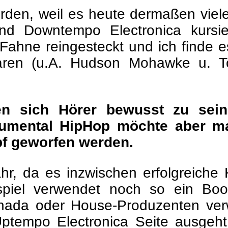
rden, weil es heute dermaßen viel
nd Downtempo Electronica kursie
Fahne reingesteckt und ich finde e
 waren (u.A. Hudson Mohawke u. T
nen sich Hörer bewusst zu se
strumental HipHop möchte aber m
pf geworfen werden.
, da es inzwischen erfolgreiche K
spiel verwendet noch so ein Bo
nada oder House-Produzenten ver
ptempo Electronica Seite ausgeht