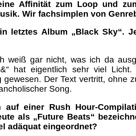
 eine Affinität zum Loop und zu
usik. Wir fachsimplen von Genreb
n letztes Album „Black Sky“. Je
Ich weiß gar nicht, was ich da ausg
 &“ hat eigentlich sehr viel Licht
ewesen. Der Text vertritt, ohne zu e
lancholischer Song.
 auf einer Rush Hour-Compila
eute als „Future Beats“ bezeichn
el adäquat eingeordnet?