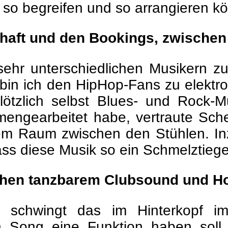
so begreifen und so arrangieren k
schaft und den Bookings, zwischen
sehr unterschiedlichen Musikern 
r bin ich den HipHop-Fans zu elektr
lötzlich selbst Blues- und Rock-
engearbeitet habe, vertraute Sch
sem Raum zwischen den Stühlen. Inz
ss diese Musik so ein Schmelztiegel
chen tanzbarem Clubsound und H
e, schwingt das im Hinterkopf i
 Song eine Funktion haben soll,