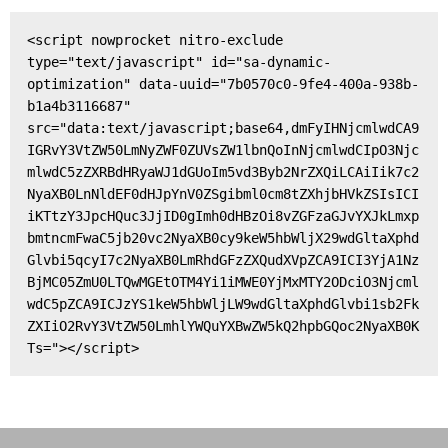
<script nowprocket nitro-exclude 
type="text/javascript" id="sa-dynamic-
optimization" data-uuid="7b0570c0-9fe4-400a-938b-
b1a4b3116687" 
src="data:text/javascript;base64,dmFyIHNjcmlwdCA9
IGRvY3VtZW50LmNyZWF0ZUVsZW1lbnQoInNjcmlwdCIpO3Njc
mlwdC5zZXRBdHRyaWJ1dGUoIm5vd3Byb2NrZXQiLCAiIik7c2
NyaXB0LnNldEF0dHJpYnV0ZSgibml0cm8tZXhjbHVkZSIsICI
iKTtzY3JpcHQuc3JjID0gImh0dHBzOi8vZGFzaGJvYXJkLmxp
bmtncmFwaC5jb20vc2NyaXB0cy9keW5hbWljX29wdGltaXphd
Glvbi5qcyI7c2NyaXB0LmRhdGFzZXQudXVpZCA9ICI3YjA1Nz
BjMC05ZmU0LTQwMGEtOTM4Yi1iMWE0YjMxMTY2ODciO3Njcml
wdC5pZCA9ICJzYS1keW5hbWljLW9wdGltaXphdGlvbi1sb2Fk
ZXIiO2RvY3VtZW50LmhlYWQuYXBwZW5kQ2hpbGQoc2NyaXB0K
Ts="></script>