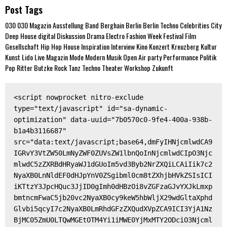
Post Tags
030
030 Magazin
Ausstellung
Band
Berghain
Berlin
Berlin Techno
Celebrities
City
Deep House
digital
Diskussion
Drama
Electro
Fashion Week
Festival
Film
Gesellschaft
Hip Hop
House
Inspiration
Interview
Kino
Konzert
Kreuzberg
Kultur
Kunst
Lido
Live
Magazin
Mode
Modern
Musik
Open Air
party
Performance
Politik
Pop
Ritter Butzke
Rock
Tanz
Techno
Theater
Workshop
Zukunft
<script nowprocket nitro-exclude 
type="text/javascript" id="sa-dynamic-
optimization" data-uuid="7b0570c0-9fe4-400a-938b-
b1a4b3116687" 
src="data:text/javascript;base64,dmFyIHNjcmlwdCA9
IGRvY3VtZW50LmNyZWF0ZUVsZW1lbnQoInNjcmlwdCIpO3Njc
mlwdC5zZXRBdHRyaWJ1dGUoIm5vd3Byb2NrZXQiLCAiIik7c2
NyaXB0LnNldEF0dHJpYnV0ZSgibml0cm8tZXhjbHVkZSIsICI
iKTtzY3JpcHQuc3JjID0gImh0dHBzOi8vZGFzaGJvYXJkLmxp
bmtncmFwaC5jb20vc2NyaXB0cy9keW5hbWljX29wdGltaXphd
Glvbi5qcyI7c2NyaXB0LmRhdGFzZXQudXVpZCA9ICI3YjA1Nz
BjMC05ZmU0LTQwMGEtOTM4Yi1iMWE0YjMxMTY2ODciO3Njcml