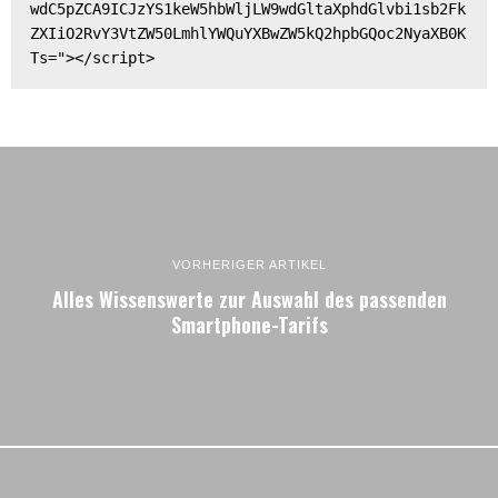
wdC5pZCA9ICJzYS1keW5hbWljLW9wdGltaXphdGlvbi1sb2Fk
ZXIiO2RvY3VtZW50LmhlYWQuYXBwZW5kQ2hpbGQoc2NyaXB0K
Ts="></script>
VORHERIGER ARTIKEL
Alles Wissenswerte zur Auswahl des passenden
Smartphone-Tarifs