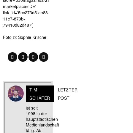
store=’030magazin0a-21′
marketplace=’DE’
link_id=’5ec273d5-ae83-
11e7-879b-
79410d82d487′]
Foto ©: Sophie Krische
TIM
LETZTER
SCHÄFER
POST
ist seit
1998 in der
hauptstädtischen
Medienlandschaft
tätig. Ab