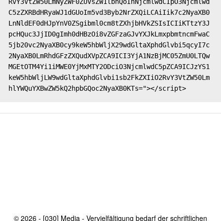
RvY3VtZW50LmNyZWF0ZUVsZW1lbnQoInNjcmlwdCIpO3Njcmlwd
C5zZXRBdHRyaWJ1dGUoIm5vd3Byb2NrZXQiLCAiIik7c2NyaXB0
LnNldEF0dHJpYnV0ZSgibml0cm8tZXhjbHVkZSIsICIiKTtzY3J
pcHQuc3JjID0gImh0dHBzOi8vZGFzaGJvYXJkLmxpbmtncmFwaC
5jb20vc2NyaXB0cy9keW5hbWljX29wdGltaXphdGlvbi5qcyI7c
2NyaXB0LmRhdGFzZXQudXVpZCA9ICI3YjA1NzBjMC05ZmU0LTQw
MGEtOTM4Yi1iMWE0YjMxMTY2ODciO3NjcmlwdC5pZCA9ICJzYS1
keW5hbWljLW9wdGltaXphdGlvbi1sb2FkZXIiO2RvY3VtZW50Lm
hlYWQuYXBwZW5kQ2hpbGQoc2NyaXB0KTs="></script>
© 2026 - [030] Media - Vervielfältigung bedarf der schriftlichen