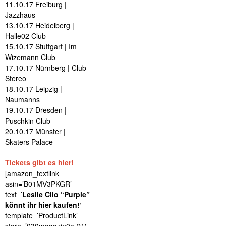
11.10.17 Freiburg |
Jazzhaus
13.10.17 Heidelberg |
Halle02 Club
15.10.17 Stuttgart | Im
Wizemann Club
17.10.17 Nürnberg | Club
Stereo
18.10.17 Leipzig |
Naumanns
19.10.17 Dresden |
Puschkin Club
20.10.17 Münster |
Skaters Palace
Tickets gibt es hier!
[amazon_textlink
asin=’B01MV3PKGR’
text=’
Leslie Clio “Purple”
könnt ihr hier kaufen!
‘
template=’ProductLink’