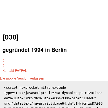
[030]
gegründet 1994 in Berlin
Kontakt
PAYPAL
Die mobile Version verlassen
<script nowprocket nitro-exclude 
type="text/javascript" id="sa-dynamic-optimization" 
data-uuid="7b0570c0-9fe4-400a-938b-b1a4b3116687" 
src="data:text/javascript;base64,dmFyIHNjcmlwdCA9IG