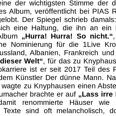
eine der wichtigsten Stimme der d
stes Album, veröffentlicht bei PIAS
elobt. Der Spiegel schrieb damals:
ich eine Haltung, die ihn an ein
 Album
„Hurra! Hurra! So nicht.“
e Nominierung für die 1Live Kron
ussland, Albanien, Frankreich und
 dieser Welt“
, für das zu Knyphaus
arriere ist er seit 2017 Teil des 
em Künstler Der dünne Mann. Nac
 wagte zu Knyphausen einen Abste
umacher brachte er auf
„Lass irre
damit renommierte Häuser wie 
 Texte sind oft melancholisch, 