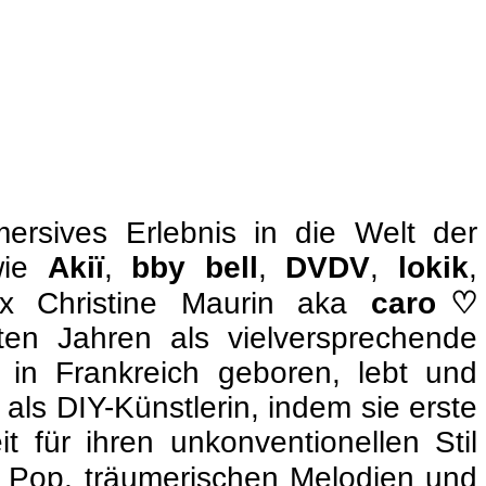
ersives Erlebnis in die Welt der
 wie
Akiï
,
bby bell
,
DVDV
,
lokik
,
rix Christine Maurin aka
caro♡
ten Jahren als vielversprechende
h in Frankreich geboren, lebt und
 als DIY-Künstlerin, indem sie erste
t für ihren unkonventionellen Stil
em Pop, träumerischen Melodien und