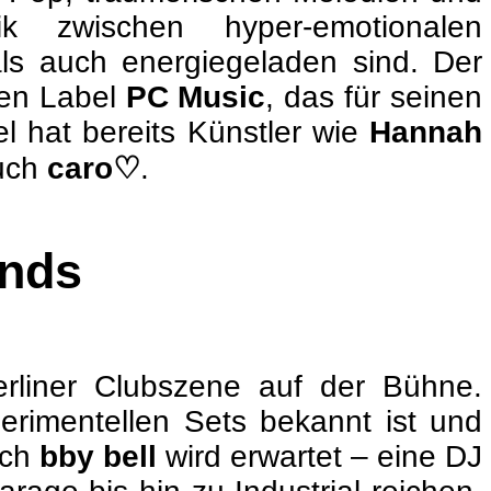
k zwischen hyper-emotionalen
als auch energiegeladen sind. Der
ten Label
PC Music
, das für seinen
l hat bereits Künstler wie
Hannah
uch
caro♡
.
ends
rliner Clubszene auf der Bühne.
perimentellen Sets bekannt ist und
uch
bby bell
wird erwartet – eine DJ