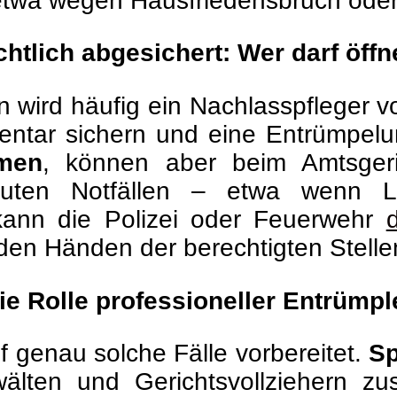
etwa wegen Hausfriedensbruch ode
htlich abgesichert: Wer darf öff
wird häufig ein Nachlasspfleger vo
ventar sichern und eine Entrümpel
umen
, können aber beim Amtsgeric
uten Notfällen – etwa wenn Le
kann die Polizei oder Feuerwehr
 den Händen der berechtigten Stelle
ie Rolle professioneller Entrümpl
f genau solche Fälle vorbereitet.
Sp
wälten und Gerichtsvollziehern 