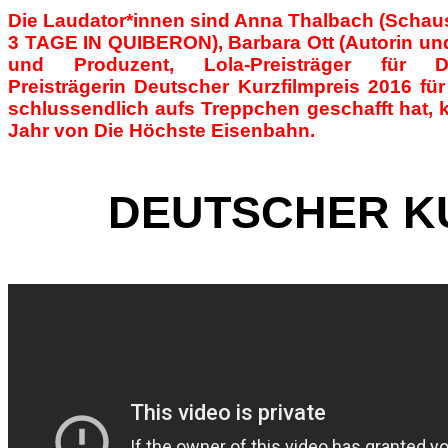
Die Laudator*innen sind Anna Thalbach (Schausp
3 TAGE IN QUIBERON), Barbara Ott (Autorin un
und Produzent, Lola-Preisträger fü
Preisträgerin
Deutscher
Kurzfilmpreis
2016 für
schlussendlich aufs Treppchen geschafft hat, 
Jahr von Die Höchste Eisenbahn.
DEUTSCHER KU