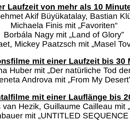
ner Laufzeit von mehr als 10 Minut
ehmet Akif Büyükatalay, Bastian Kl
Michaela Finis mit „Favoriten“
Borbála Nagy mit „Land of Glory”
aet, Mickey Paatzsch mit „Masel To
nsfilme mit einer Laufzeit bis 30
na Huber mit „Der natürliche Tod d
eneta Androva mit „From My Deser
alfilme mit einer Lauflänge bis 
 van Hezik, Guillaume Cailleau mit
henbauer mit „UNTITLED SEQUENC