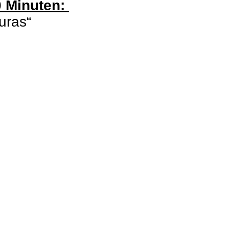
0 Minuten:
turas“