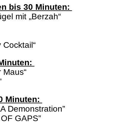
en bis 30 Minuten:
ügel mit „Berzah“
v Cocktail“
 Minuten:
er Maus“
t”
20 Minuten:
 „A Demonstration”
E OF GAPS”