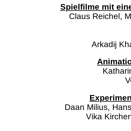
Spielfilme mit ei
Claus Reichel, M
Arkadij Kh
Animatio
Kathari
V
Experiment
Daan Milius, Hans
Vika Kirc