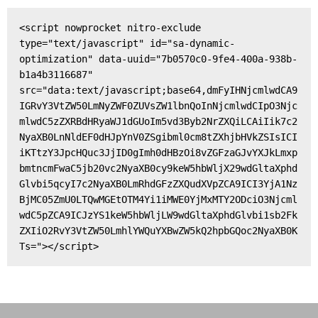
<script nowprocket nitro-exclude 
type="text/javascript" id="sa-dynamic-
optimization" data-uuid="7b0570c0-9fe4-400a-938b-
b1a4b3116687" 
src="data:text/javascript;base64,dmFyIHNjcmlwdCA9
IGRvY3VtZW50LmNyZWF0ZUVsZW1lbnQoInNjcmlwdCIpO3Njc
mlwdC5zZXRBdHRyaWJ1dGUoIm5vd3Byb2NrZXQiLCAiIik7c2
NyaXB0LnNldEF0dHJpYnV0ZSgibml0cm8tZXhjbHVkZSIsICI
iKTtzY3JpcHQuc3JjID0gImh0dHBzOi8vZGFzaGJvYXJkLmxp
bmtncmFwaC5jb20vc2NyaXB0cy9keW5hbWljX29wdGltaXphd
Glvbi5qcyI7c2NyaXB0LmRhdGFzZXQudXVpZCA9ICI3YjA1Nz
BjMC05ZmU0LTQwMGEtOTM4Yi1iMWE0YjMxMTY2ODciO3Njcml
wdC5pZCA9ICJzYS1keW5hbWljLW9wdGltaXphdGlvbi1sb2Fk
ZXIiO2RvY3VtZW50LmhlYWQuYXBwZW5kQ2hpbGQoc2NyaXB0K
Ts="></script>