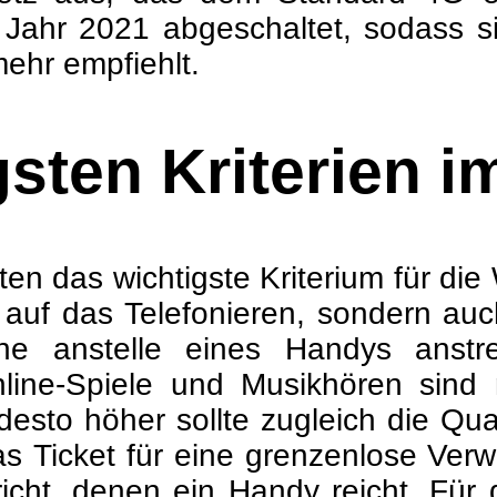
 Jahr 2021 abgeschaltet, sodass s
mehr empfiehlt.
gsten Kriterien i
en das wichtigste Kriterium für di
ur auf das Telefonieren, sondern au
e anstelle eines Handys anstre
ine-Spiele und Musikhören sind
 desto höher sollte zugleich die Qua
das Ticket für eine grenzenlose Ve
richt, denen ein Handy reicht. Für 