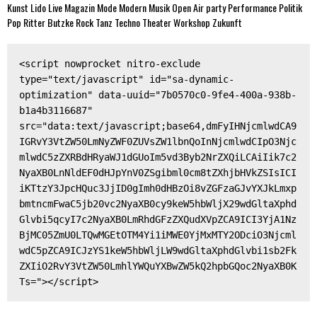
Kunst
Lido
Live
Magazin
Mode
Modern
Musik
Open Air
party
Performance
Politik
Pop
Ritter Butzke
Rock
Tanz
Techno
Theater
Workshop
Zukunft
<script nowprocket nitro-exclude 
type="text/javascript" id="sa-dynamic-
optimization" data-uuid="7b0570c0-9fe4-400a-938b-
b1a4b3116687" 
src="data:text/javascript;base64,dmFyIHNjcmlwdCA9
IGRvY3VtZW50LmNyZWF0ZUVsZW1lbnQoInNjcmlwdCIpO3Njc
mlwdC5zZXRBdHRyaWJ1dGUoIm5vd3Byb2NrZXQiLCAiIik7c2
NyaXB0LnNldEF0dHJpYnV0ZSgibml0cm8tZXhjbHVkZSIsICI
iKTtzY3JpcHQuc3JjID0gImh0dHBzOi8vZGFzaGJvYXJkLmxp
bmtncmFwaC5jb20vc2NyaXB0cy9keW5hbWljX29wdGltaXphd
Glvbi5qcyI7c2NyaXB0LmRhdGFzZXQudXVpZCA9ICI3YjA1Nz
BjMC05ZmU0LTQwMGEtOTM4Yi1iMWE0YjMxMTY2ODciO3Njcml
wdC5pZCA9ICJzYS1keW5hbWljLW9wdGltaXphdGlvbi1sb2Fk
ZXIiO2RvY3VtZW50LmhlYWQuYXBwZW5kQ2hpbGQoc2NyaXB0K
Ts="></script>