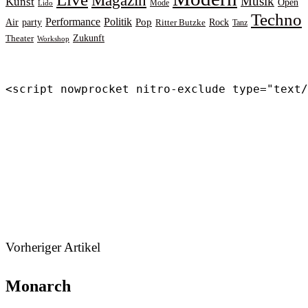
Magazin
Musik
Kunst
Open
Mode
Lido
Techno
Performance
Politik
Pop
Rock
Air
party
Ritter Butzke
Tanz
Zukunft
Theater
Workshop
<script nowprocket nitro-exclude type="text/
Vorheriger Artikel
Monarch