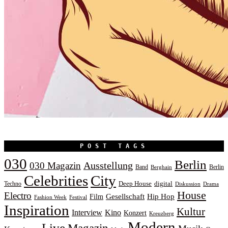
POST TAGS
030
Berlin
Ausstellung
030 Magazin
Band
Berlin
Berghain
Celebrities
City
Deep House
digital
Techno
Diskussion
Drama
House
Electro
Gesellschaft
Hip Hop
Film
Fashion Week
Festival
Inspiration
Kultur
Interview
Kino
Konzert
Kreuzberg
Modern
Live