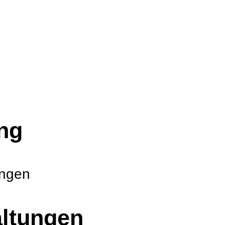
ng
ungen
ltungen