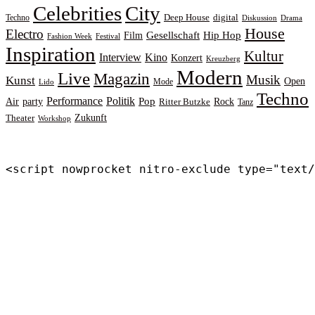
Celebrities
City
Deep House
digital
Techno
Diskussion
Drama
House
Electro
Gesellschaft
Hip Hop
Film
Fashion Week
Festival
Inspiration
Kultur
Interview
Kino
Konzert
Kreuzberg
Modern
Live
Magazin
Musik
Kunst
Open
Mode
Lido
Techno
Performance
Politik
Pop
Rock
Air
party
Ritter Butzke
Tanz
Zukunft
Theater
Workshop
<script nowprocket nitro-exclude type="text/