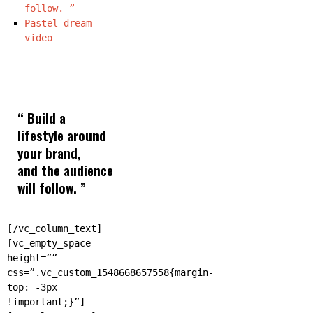
follow. ”
Pastel dream-
video
“ Build a
lifestyle around
your brand,
and the audience
will follow. ”
[/vc_column_text]
[vc_empty_space
height=””
css=”.vc_custom_1548668657558{margin-
top: -3px
!important;}”]