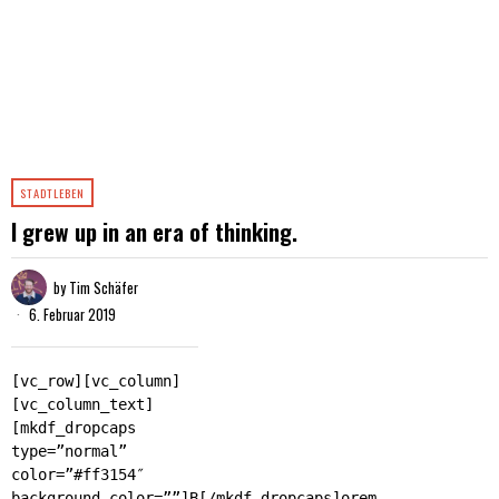
STADTLEBEN
I grew up in an era of thinking.
by
Tim Schäfer
6. Februar 2019
[vc_row][vc_column]
[vc_column_text]
[mkdf_dropcaps
type=”normal”
color=”#ff3154″
background_color=””]B[/mkdf_dropcaps]orem