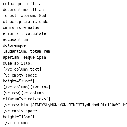
culpa qui officia
deserunt mollit anim
id est laborum. Sed
ut perspiciatis unde
omnis iste natus
error sit voluptatem
accusantium
doloremque
laudantium, totam rem
aperiam, eaque ipsa
quae ab illo.
[/vc_column_text]
[vc_empty_space
height=”29px”]
[/vc_column][/vc_row]
[vc_row][vc_column
offset=”vc_col-md-5″]
[vc_raw_html]JTNDYSUyMGNsYXNzJTNEJTIydHdpdHRlci10aW1lb
[vc_empty_space
height=”46px”]
[/vc_column]