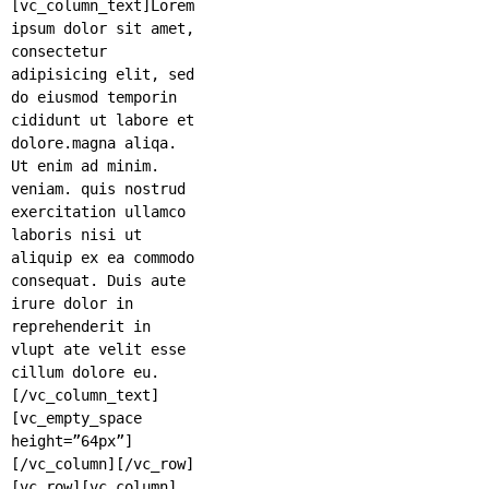
[vc_column_text]Lorem
ipsum dolor sit amet,
consectetur
adipisicing elit, sed
do eiusmod temporin
cididunt ut labore et
dolore.magna aliqa.
Ut enim ad minim.
veniam. quis nostrud
exercitation ullamco
laboris nisi ut
aliquip ex ea commodo
consequat. Duis aute
irure dolor in
reprehenderit in
vlupt ate velit esse
cillum dolore eu.
[/vc_column_text]
[vc_empty_space
height=”64px”]
[/vc_column][/vc_row]
[vc_row][vc_column]