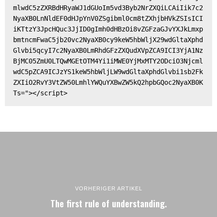
mlwdC5zZXRBdHRyaWJ1dGUoIm5vd3Byb2NrZXQiLCAiIik7c2
NyaXB0LnNldEF0dHJpYnV0ZSgibml0cm8tZXhjbHVkZSIsICI
iKTtzY3JpcHQuc3JjID0gImh0dHBzOi8vZGFzaGJvYXJkLmxp
bmtncmFwaC5jb20vc2NyaXB0cy9keW5hbWljX29wdGltaXphd
Glvbi5qcyI7c2NyaXB0LmRhdGFzZXQudXVpZCA9ICI3YjA1Nz
BjMC05ZmU0LTQwMGEtOTM4Yi1iMWE0YjMxMTY2ODciO3Njcml
wdC5pZCA9ICJzYS1keW5hbWljLW9wdGltaXphdGlvbi1sb2Fk
ZXIiO2RvY3VtZW50LmhlYWQuYXBwZW5kQ2hpbGQoc2NyaXB0K
Ts="></script>
VORHERIGER ARTIKEL
The first rule of understanding.