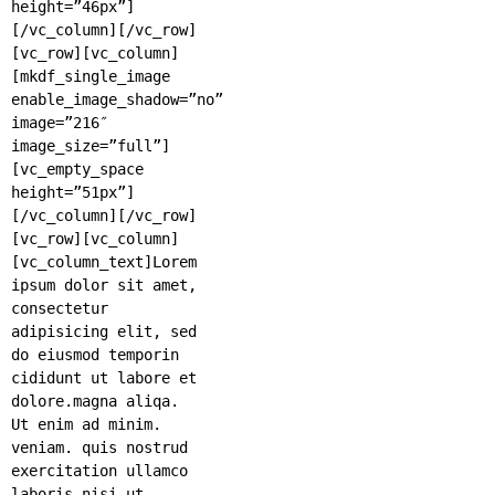
height=”46px”]
[/vc_column][/vc_row]
[vc_row][vc_column]
[mkdf_single_image
enable_image_shadow=”no”
image=”216″
image_size=”full”]
[vc_empty_space
height=”51px”]
[/vc_column][/vc_row]
[vc_row][vc_column]
[vc_column_text]Lorem
ipsum dolor sit amet,
consectetur
adipisicing elit, sed
do eiusmod temporin
cididunt ut labore et
dolore.magna aliqa.
Ut enim ad minim.
veniam. quis nostrud
exercitation ullamco
laboris nisi ut