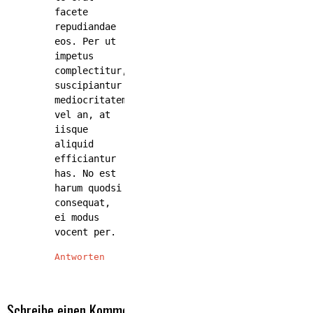
facete
repudiandae
eos. Per ut
impetus
complectitur,
suscipiantur
mediocritatem
vel an, at
iisque
aliquid
efficiantur
has. No est
harum quodsi
consequat,
ei modus
vocent per.
Antworten
Schreibe einen Kommentar