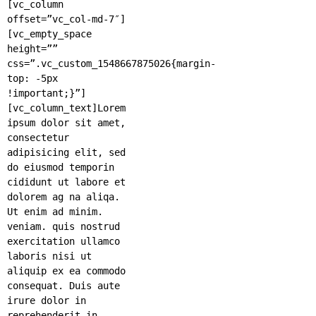
[vc_column
offset=”vc_col-md-7″]
[vc_empty_space
height=””
css=”.vc_custom_1548667875026{margin-
top: -5px
!important;}”]
[vc_column_text]Lorem
ipsum dolor sit amet,
consectetur
adipisicing elit, sed
do eiusmod temporin
cididunt ut labore et
dolorem ag na aliqa.
Ut enim ad minim.
veniam. quis nostrud
exercitation ullamco
laboris nisi ut
aliquip ex ea commodo
consequat. Duis aute
irure dolor in
reprehenderit in