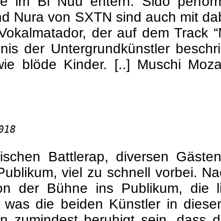
e im Bi Nuu entern. Sido performt
nd Nura von SXTN sind auch mit da
okalmatador, der auf dem Track “M
 der Untergrundkünstler beschrieb
 wie blöde Kinder. [..] Muschi Moza
018
schen Battlerap, diversen Gäste
blikum, viel zu schnell vorbei. N
on der Bühne ins Publikum, die li
 was die beiden Künstler in diese
 zumindest beruhigt sein, dass die