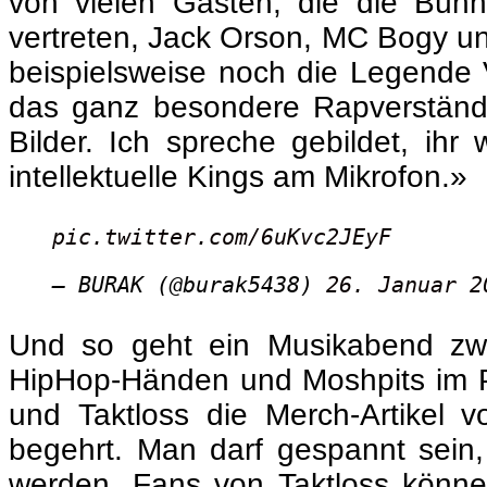
von vielen Gästen, die die Bühn
vertreten, Jack Orson, MC Bogy u
beispielsweise noch die Legende V
das ganz besondere Rapverständnis
Bilder. Ich spreche gebildet, ihr
intellektuelle Kings am Mikrofon.»
pic.twitter.com/6uKvc2JEyF
— BURAK (@burak5438)
26. Januar 2
Und so geht ein Musikabend zwi
HipHop-Händen und Moshpits im Pu
und Taktloss die Merch-Artikel v
begehrt. Man darf gespannt sein,
werden. Fans von Taktloss können