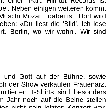
 einen Part, Hirntot Records ist
bei. Neben einigen weiteren kommt
uschi Mozart” dabei ist. Dort wird
en: «Du liest die ‘Bild’, ich lese
rt. Berlin, wo wir wohn’. Wir sind
n und Gott auf der Bühne, sowie
ach der Show verkaufen Frauenarzt
mitierten T-Shirts sind besonders
m Jahr noch auf die Beine stellen
s nicht sein letztes Konzert war,