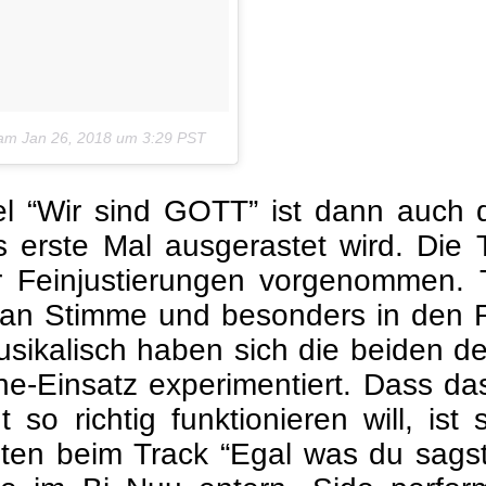
am
Jan 26, 2018 um 3:29 PST
l “Wir sind GOTT” ist dann auch de
s erste Mal ausgerastet wird. Die
 Feinjustierungen vorgenommen. T
t an Stimme und besonders in den 
usikalisch haben sich die beiden d
e-Einsatz experimentiert. Dass das
 so richtig funktionieren will, i
n beim Track “Egal was du sagst” 