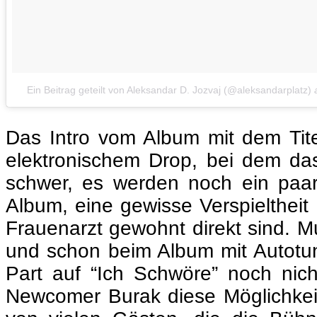
Ein Beitrag geteilt von Aleksandar D. Jozvaj (@aleksandarplatz)
Das Intro vom Album mit dem Tite
elektronischem Drop, bei dem da
schwer, es werden noch ein paar
Album, eine gewisse Verspielthei
Frauenarzt gewohnt direkt sind. M
und schon beim Album mit Autotun
Part auf “Ich Schwöre” noch nicht
Newcomer Burak diese Möglichkeite