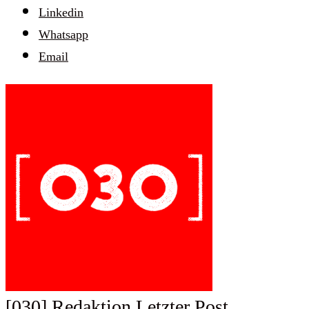
Linkedin
Whatsapp
Email
[030] Redaktion
Letzter Post