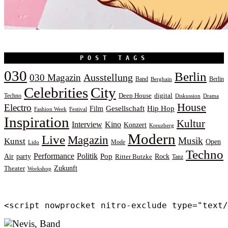
POST TAGS
030
Berlin
Ausstellung
030 Magazin
Band
Berlin
Berghain
Celebrities
City
Deep House
digital
Techno
Diskussion
Drama
House
Electro
Gesellschaft
Hip Hop
Film
Fashion Week
Festival
Inspiration
Kultur
Interview
Kino
Konzert
Kreuzberg
Modern
Live
Magazin
Musik
Kunst
Open
Mode
Lido
Techno
Performance
Politik
Pop
Rock
Air
party
Ritter Butzke
Tanz
Zukunft
Theater
Workshop
<script nowprocket nitro-exclude type="text/