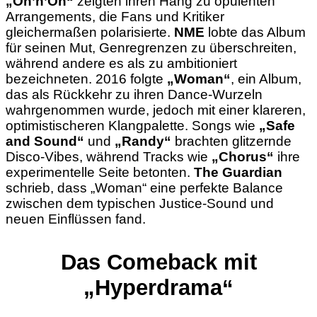
„On’n’On“
zeigten ihren Hang zu opulenten
Arrangements, die Fans und Kritiker
gleichermaßen polarisierte.
NME
lobte das Album
für seinen Mut, Genregrenzen zu überschreiten,
während andere es als zu ambitioniert
bezeichneten. 2016 folgte
„Woman“
, ein Album,
das als Rückkehr zu ihren Dance-Wurzeln
wahrgenommen wurde, jedoch mit einer klareren,
optimistischeren Klangpalette. Songs wie
„Safe
and Sound“
und
„Randy“
brachten glitzernde
Disco-Vibes, während Tracks wie
„Chorus“
ihre
experimentelle Seite betonten.
The Guardian
schrieb, dass „Woman“ eine perfekte Balance
zwischen dem typischen Justice-Sound und
neuen Einflüssen fand.
Das Comeback mit
„Hyperdrama“