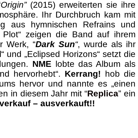
“
Origin”
(2015) erweiterten sie ihre
mosphäre. Ihr Durchbruch kam mit
ng aus hymnischen Refrains und
l Plot“ zeigen die Band auf ihrem
r Werk, “
Dark Sun
“
, wurde als ihr
l“ und „Eclipsed Horizons“ setzt die
ndungen.
NME
lobte das Album als
and hervorhebt“.
Kerrang!
hob die
lbums hervor und nannte es „einen
en in diesem Jahr mit “
Replica
” ein
verkauf – ausverkauft!!