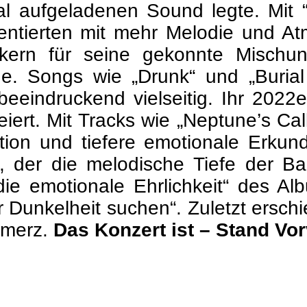
al aufgeladenen Sound legte. Mit 
entierten mit mehr Melodie und At
ikern für seine gekonnte Mischu
de. Songs wie „Drunk“ und „Buria
beeindruckend vielseitig. Ihr 2022e
iert. Mit Tracks wie „Neptune’s Cal
ktion und tiefere emotionale Erku
, der die melodische Tiefe der B
ie emotionale Ehrlichkeit“ des A
er Dunkelheit suchen“. Zuletzt erschi
hmerz.
Das Konzert ist – Stand Vor