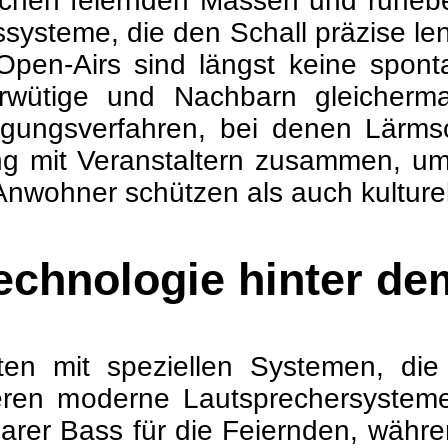
hen feiernden Massen und ruhebe
ssysteme, die den Schall präzise le
 Open-Airs sind längst keine spon
erwütige und Nachbarn gleicherma
gungsverfahren, bei denen Lärmsc
ng mit Veranstaltern zusammen, um 
Anwohner schützen als auch kulturell
echnologie hinter d
iten mit speziellen Systemen, di
ieren moderne Lautsprechersysteme
lklarer Bass für die Feiernden, wäh