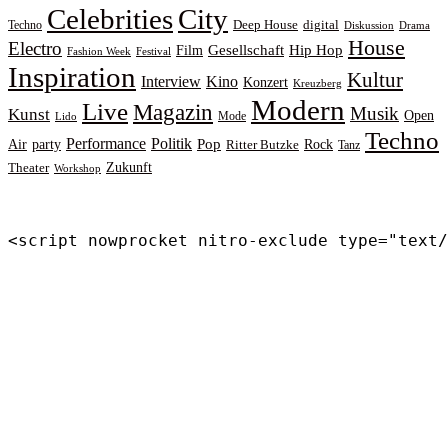
Celebrities
City
Deep House
digital
Techno
Diskussion
Drama
House
Electro
Gesellschaft
Hip Hop
Film
Fashion Week
Festival
Inspiration
Kultur
Interview
Kino
Konzert
Kreuzberg
Modern
Live
Magazin
Musik
Kunst
Open
Mode
Lido
Techno
Performance
Politik
Pop
Rock
Air
party
Ritter Butzke
Tanz
Zukunft
Theater
Workshop
<script nowprocket nitro-exclude type="text/