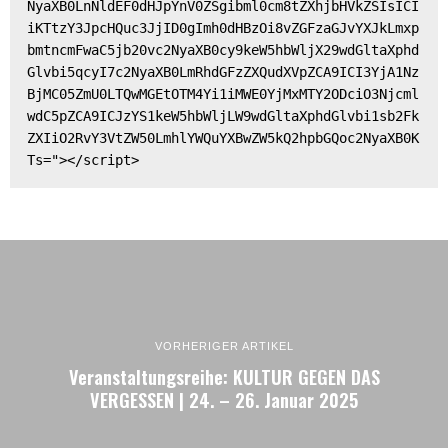
NyaXB0LnNldEF0dHJpYnV0ZSgibml0cm8tZXhjbHVkZSIsICI
iKTtzY3JpcHQuc3JjID0gImh0dHBzOi8vZGFzaGJvYXJkLmxp
bmtncmFwaC5jb20vc2NyaXB0cy9keW5hbWljX29wdGltaXphd
Glvbi5qcyI7c2NyaXB0LmRhdGFzZXQudXVpZCA9ICI3YjA1Nz
BjMC05ZmU0LTQwMGEtOTM4Yi1iMWE0YjMxMTY2ODciO3Njcml
wdC5pZCA9ICJzYS1keW5hbWljLW9wdGltaXphdGlvbi1sb2Fk
ZXIiO2RvY3VtZW50LmhlYWQuYXBwZW5kQ2hpbGQoc2NyaXB0K
Ts="></script>
VORHERIGER ARTIKEL
Veranstaltungsreihe: KULTUR GEGEN DAS
VERGESSEN | 24. – 26. Januar 2025