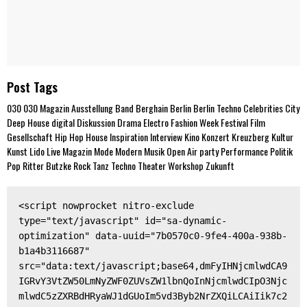
Post Tags
030
030 Magazin
Ausstellung
Band
Berghain
Berlin
Berlin Techno
Celebrities
City
Deep House
digital
Diskussion
Drama
Electro
Fashion Week
Festival
Film
Gesellschaft
Hip Hop
House
Inspiration
Interview
Kino
Konzert
Kreuzberg
Kultur
Kunst
Lido
Live
Magazin
Mode
Modern
Musik
Open Air
party
Performance
Politik
Pop
Ritter Butzke
Rock
Tanz
Techno
Theater
Workshop
Zukunft
<script nowprocket nitro-exclude 
type="text/javascript" id="sa-dynamic-
optimization" data-uuid="7b0570c0-9fe4-400a-938b-
b1a4b3116687" 
src="data:text/javascript;base64,dmFyIHNjcmlwdCA9
IGRvY3VtZW50LmNyZWF0ZUVsZW1lbnQoInNjcmlwdCIpO3Njc
mlwdC5zZXRBdHRyaWJ1dGUoIm5vd3Byb2NrZXQiLCAiIik7c2