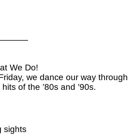
————
hat We Do!
y Friday, we dance our way through
 hits of the ’80s and ’90s.
 sights