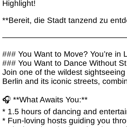
Highlight!
**Bereit, die Stadt tanzend zu ent
———————————————
### You Want to Move? You’re in 
### You Want to Dance Without St
Join one of the wildest sightseein
Berlin and its iconic streets, combi
🎧 **What Awaits You:**
* 1.5 hours of dancing and entert
* Fun-loving hosts guiding you th