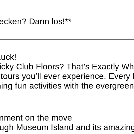
decken? Dann los!**
————————————————
Luck!
icky Club Floors? That’s Exactly W
g tours you’ll ever experience. Ever
ning fun activities with the evergreen
ainment on the move
rough Museum Island and its amazing