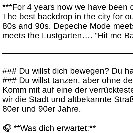
***For 4 years now we have been danc
The best backdrop in the city for ou
80s and 90s. Depeche Mode meets t
meets the Lustgarten…. “Hit me Ba
———————————————
### Du willst dich bewegen? Du ha
### Du willst tanzen, aber ohne 
Komm mit auf eine der verrückteste
wir die Stadt und altbekannte Stra
80er und 90er Jahre.
🎧 **Was dich erwartet:**