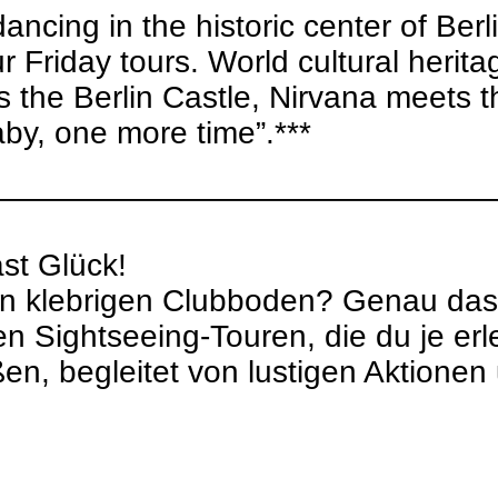
ing in the historic center of Berlin,
r Friday tours. World cultural herit
he Berlin Castle, Nirvana meets th
by, one more time”.***
————————————————
st Glück!
den klebrigen Clubboden? Genau das
n Sightseeing-Touren, die du je erl
ßen, begleitet von lustigen Aktione