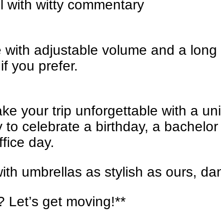
ll with witty commentary
with adjustable volume and a long r
if you prefer.
ke your trip unforgettable with a u
y to celebrate a birthday, a bachelor 
fice day.
ith umbrellas as stylish as ours, danc
? Let’s get moving!**