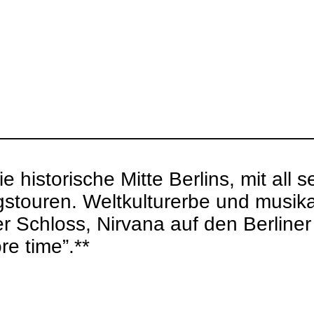
————————————————
e historische Mitte Berlins, mit all
agstouren. Weltkulturerbe und musik
er Schloss, Nirvana auf den Berline
e time”.**