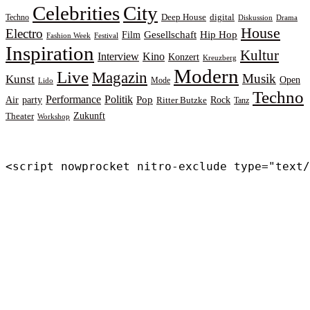
Celebrities
City
Deep House
digital
Techno
Diskussion
Drama
House
Electro
Gesellschaft
Hip Hop
Film
Fashion Week
Festival
Inspiration
Kultur
Interview
Kino
Konzert
Kreuzberg
Modern
Live
Magazin
Musik
Kunst
Open
Mode
Lido
Techno
Performance
Politik
Pop
Rock
Air
party
Ritter Butzke
Tanz
Zukunft
Theater
Workshop
<script nowprocket nitro-exclude type="text/