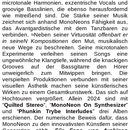
microtonale Harmonien, exzentrische Vocals und
groovige Basslinien, die ebenso herausfordernd
wie mitreißend sind. Die Stärke seiner Musik
zeichnet sich anhand
MonoNeons Fähigkeit aus,
das Avantgardistische mit dem Tanzbaren zu
verbinden. ≈Neben seiner Virtuosität
offenbart er
in seineN Kompositionen
den Mut, musikalisch
neue Wege zu beschreiten. Seine microtonalen
Experimente verleihen seinen Songs eine
ungewöhnliche Klangtiefe, während die knackigen
Grooves auf der Bassgitarre den Hörer
unweigerlich zum Mitwippen bringen. Die
verspielten Produktionen verbunden mit seiner
visuellen Ästhetik machen seine künstlerisches
Wirken zu einem Gesamtkunstwerk. Das sich auf
Hochtouren vergrößert. Allein 2024 sind mit
“
Quilted Stereo
“, “
MonoNeon On Synthesizer
”
und “
Phunkin Trybe Interludes
” drei Alben
erschienen. Der numerische Beweis dafür, dass
MonoNeon zu den innovativsten Künstlern seiner