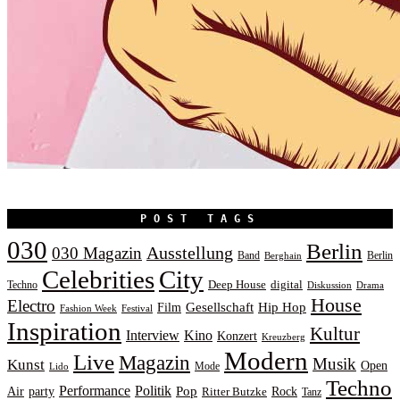
POST TAGS
030
Berlin
Ausstellung
030 Magazin
Band
Berlin
Berghain
Celebrities
City
Deep House
digital
Techno
Diskussion
Drama
House
Electro
Gesellschaft
Hip Hop
Film
Fashion Week
Festival
Inspiration
Kultur
Interview
Kino
Konzert
Kreuzberg
Modern
Live
Magazin
Musik
Kunst
Open
Mode
Lido
Techno
Performance
Politik
Pop
Rock
Air
party
Ritter Butzke
Tanz