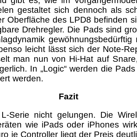
end gibt es, wie im Vorgängermodell
en gestaltet sich dennoch als sch
der Oberfläche des LPD8 befinden 
gbare Drehregler. Die Pads sind gr
chlagdynamik gewöhnungsbedürftig 
benso leicht lässt sich der Note-R
chselt man nun von Hi-Hat auf Snar
gerlich. In „Logic“ werden die Pads
ert werden.
Fazit
-Serie nicht gelungen. Die Wirele
räten wie iPads oder iPhones wirkl
ro je Controller liegt der Preis de