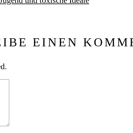
 Jugend und toxische Ideale
EIBE EINEN KOMM
ed.