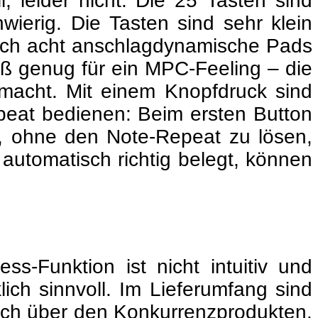
, leider nicht. Die 25 Tasten sind
wierig. Die Tasten sind sehr klein
sich acht anschlagdynamische Pads
oß genug für ein MPC-Feeling – die
macht. Mit einem Knopfdruck sind
epeat bedienen: Beim ersten Button
e, ohne den Note-Repeat zu lösen,
 automatisch richtig belegt, können
ss-Funktion ist nicht intuitiv und
ich sinnvoll. Im Lieferumfang sind
utlich über den Konkurrenzprodukten.