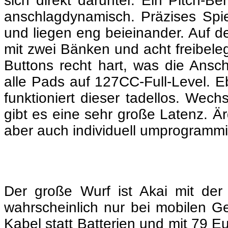
sich direkt darunter. Ein Pitch-B
anschlagdynamisch. Präzises Spiel
und liegen eng beieinander. Auf 
mit zwei Bänken und acht freibele
Buttons recht hart, was die Ans
alle Pads auf 127CC-Full-Level. E
funktioniert dieser tadellos. We
gibt es eine sehr große Latenz. Är
aber auch individuell umprogrammi
Der große Wurf ist Akai mit der L
wahrscheinlich nur bei mobilen Ge
Kabel statt Batterien und mit 79 Eu