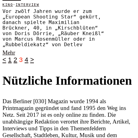
KINO
·
INTERVIEW
Vor zwölf Jahren wurde er zum
„European Shooting Star“ gekürt,
danach spielte Maximilian
Brückner, 40, in „Kirschblüten“
von Doris Dörrie, „Räuber Kneißl“
von Marcus Rosenmüller oder in
„Rubbeldiekatz“ von Detlev
Mehr
<
1
2
3
4
>
Nützliche Informationen
Das Berliner [030] Magazin wurde 1994 als
Printmagazin gegründet und fand 1995 den Weg ins
Netz. Seit 2017 ist es only online zu finden. Die
unabhängige Redaktion verortet ihre Berichte, Artikel,
Interviews und Tipps in den Themenfeldern
Gesellschaft, Stadtleben, Kultur, Musik und dem