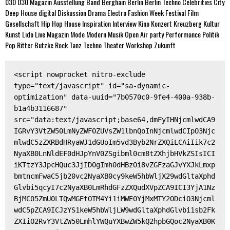
030
030 Magazin
Ausstellung
Band
Berghain
Berlin
Berlin Techno
Celebrities
City
Deep House
digital
Diskussion
Drama
Electro
Fashion Week
Festival
Film
Gesellschaft
Hip Hop
House
Inspiration
Interview
Kino
Konzert
Kreuzberg
Kultur
Kunst
Lido
Live
Magazin
Mode
Modern
Musik
Open Air
party
Performance
Politik
Pop
Ritter Butzke
Rock
Tanz
Techno
Theater
Workshop
Zukunft
<script nowprocket nitro-exclude 
type="text/javascript" id="sa-dynamic-
optimization" data-uuid="7b0570c0-9fe4-400a-938b-
b1a4b3116687" 
src="data:text/javascript;base64,dmFyIHNjcmlwdCA9
IGRvY3VtZW50LmNyZWF0ZUVsZW1lbnQoInNjcmlwdCIpO3Njc
mlwdC5zZXRBdHRyaWJ1dGUoIm5vd3Byb2NrZXQiLCAiIik7c2
NyaXB0LnNldEF0dHJpYnV0ZSgibml0cm8tZXhjbHVkZSIsICI
iKTtzY3JpcHQuc3JjID0gImh0dHBzOi8vZGFzaGJvYXJkLmxp
bmtncmFwaC5jb20vc2NyaXB0cy9keW5hbWljX29wdGltaXphd
Glvbi5qcyI7c2NyaXB0LmRhdGFzZXQudXVpZCA9ICI3YjA1Nz
BjMC05ZmU0LTQwMGEtOTM4Yi1iMWE0YjMxMTY2ODciO3Njcml
wdC5pZCA9ICJzYS1keW5hbWljLW9wdGltaXphdGlvbi1sb2Fk
ZXIiO2RvY3VtZW50LmhlYWQuYXBwZW5kQ2hpbGQoc2NyaXB0K