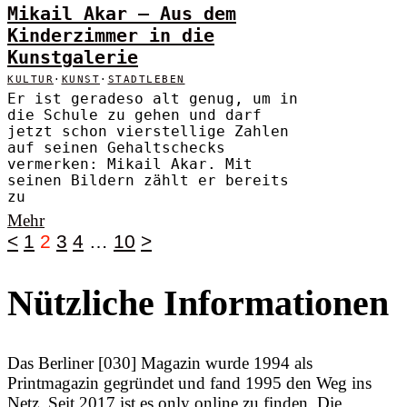
Mikail Akar – Aus dem
Kinderzimmer in die
Kunstgalerie
KULTUR
·
KUNST
·
STADTLEBEN
Er ist geradeso alt genug, um in
die Schule zu gehen und darf
jetzt schon vierstellige Zahlen
auf seinen Gehaltschecks
vermerken: Mikail Akar. Mit
seinen Bildern zählt er bereits
zu
Mehr
<
1
2
3
4
…
10
>
Nützliche Informationen
Das Berliner [030] Magazin wurde 1994 als
Printmagazin gegründet und fand 1995 den Weg ins
Netz. Seit 2017 ist es only online zu finden. Die