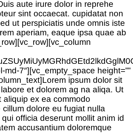
uis aute irure dolor in reprehe
epteur sint occaecat. cupidatat non
Sed ut perspiciatis unde omnis iste
m rem aperiam, eaque ipsa quae ab
c_row][vc_row][vc_column
GluZSUyMiUyMGRhdGEtd2lkdGglM
l-md-7″][vc_empty_space height=””
olumn_text]Lorem ipsum dolor sit
 labore et dolorem ag na aliqa. Ut
ut aliquip ex ea commodo
 cillum dolore eu fugiat nulla
qui officia deserunt mollit anim id
p tatem accusantium doloremque