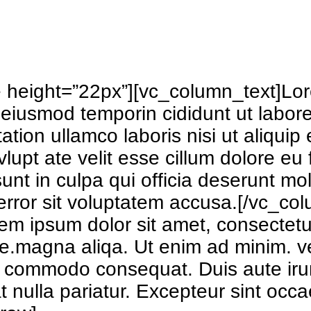
height=”22px”][vc_column_text]Lor
o eiusmod temporin cididunt ut labo
tation ullamco laboris nisi ut aliq
vlupt ate velit esse cillum dolore eu 
unt in culpa qui officia deserunt mol
 error sit voluptatem accusa.[/vc_
m ipsum dolor sit amet, consectetur
ore.magna aliqa. Ut enim ad minim. v
ea commodo consequat. Duis aute irur
at nulla pariatur. Excepteur sint occ