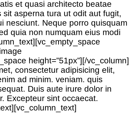
atis et quasi architecto beatae
it asperna tura ut odit aut fugit,
ui nesciunt. Neque porro quisquam
t, sed quia non numquam eius modi
olumn_text][vc_empty_space
_image
_space height=”51px”][/vc_column]
, consectetur adipisicing elit,
 enim ad minim. veniam. quis
equat. Duis aute irure dolor in
ur. Excepteur sint occaecat.
text][vc_column_text]