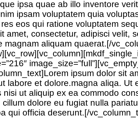
e ipsa quae ab illo inventore verit
nim ipsam voluptatem quia voluptas s
res eos qui ratione voluptatem seq
sit amet, consectetur, adipisci veli
lore magnam aliquam quaerat.[/vc_c
ow][vc_row][vc_column][mkdf_single
216″ image_size=”full”][vc_empty
lumn_text]Lorem ipsum dolor sit amet
t labore et dolore.magna aliqa. Ut
s nisi ut aliquip ex ea commodo cons
e cillum dolore eu fugiat nulla pariat
pa qui officia deserunt.[/vc_column_