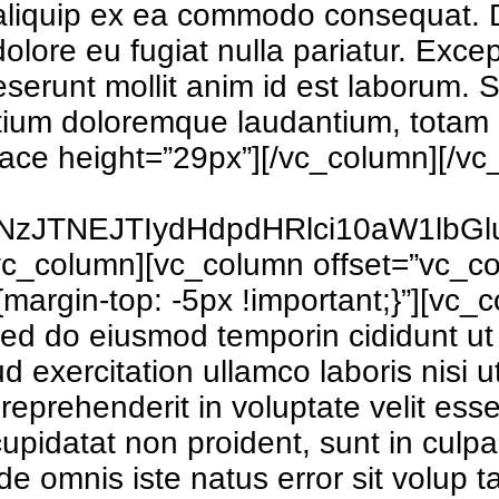
t aliquip ex ea commodo consequat. D
m dolore eu fugiat nulla pariatur. Exc
deserunt mollit anim id est laborum. 
ntium doloremque laudantium, tota
pace height=”29px”][/vc_column][/v
NzJTNEJTIydHdpdHRlci10aW1lb
vc_column][vc_column offset=”vc_co
gin-top: -5px !important;}”][vc_c
 sed do eiusmod temporin cididunt ut
d exercitation ullamco laboris nisi 
reprehenderit in voluptate velit esse
upidatat non proident, sunt in culpa 
nde omnis iste natus error sit volu