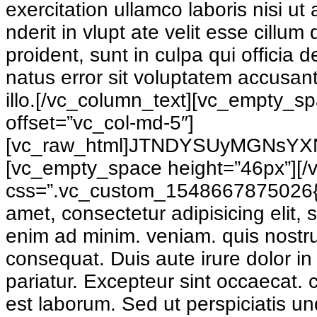
exercitation ullamco laboris nisi u
nderit in vlupt ate velit esse cillu
proident, sunt in culpa qui officia 
natus error sit voluptatem accusa
illo.[/vc_column_text][vc_empty_s
offset=”vc_col-md-5″]
[vc_raw_html]JTNDYSUyMGNsYX
[vc_empty_space height=”46px”][/
css=”.vc_custom_1548667875026{mar
amet, consectetur adipisicing elit,
enim ad minim. veniam. quis nostru
consequat. Duis aute irure dolor in 
pariatur. Excepteur sint occaecat. c
est laborum. Sed ut perspiciatis u