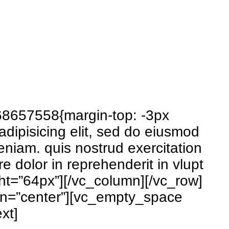
68657558{margin-top: -3px
adipisicing elit, sed do eiusmod
eniam. quis nostrud exercitation
e dolor in reprehenderit in vlupt
ht=”64px”][/vc_column][/vc_row]
gn=”center”][vc_empty_space
xt]