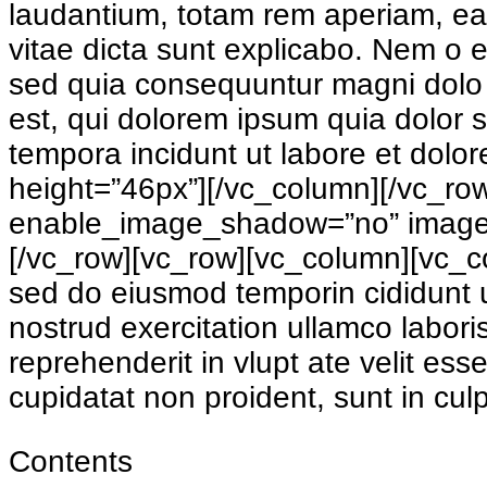
laudantium, totam rem aperiam, eaqu
vitae dicta sunt explicabo. Nem o e
sed quia consequuntur magni dolo 
est, qui dolorem ipsum quia dolor 
tempora incidunt ut labore et do
height=”46px”][/vc_column][/vc_r
enable_image_shadow=”no” image=”
[/vc_row][vc_row][vc_column][vc_co
sed do eiusmod temporin cididunt u
nostrud exercitation ullamco labori
reprehenderit in vlupt ate velit ess
cupidatat non proident, sunt in cul
Contents