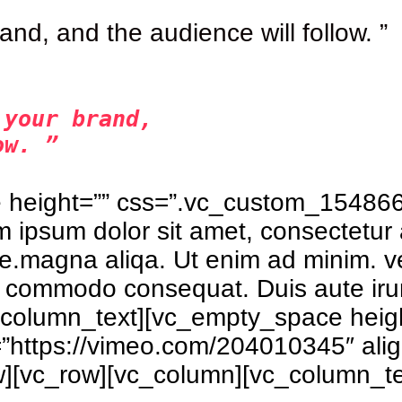
rand, and the audience will follow. ”
 your brand,
ow. ”
 height=”” css=”.vc_custom_15486
 ipsum dolor sit amet, consectetur 
ore.magna aliqa. Ut enim ad minim. v
ea commodo consequat. Duis aute irur
vc_column_text][vc_empty_space heig
=”https://vimeo.com/204010345″ ali
w][vc_row][vc_column][vc_column_te