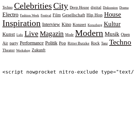
Celebrities
City
Deep House
digital
Techno
Diskussion
Drama
House
Electro
Gesellschaft
Hip Hop
Film
Fashion Week
Festival
Inspiration
Kultur
Interview
Kino
Konzert
Kreuzberg
Modern
Live
Magazin
Musik
Kunst
Open
Mode
Lido
Techno
Performance
Politik
Pop
Rock
Air
party
Ritter Butzke
Tanz
Zukunft
Theater
Workshop
<script nowprocket nitro-exclude type="text/