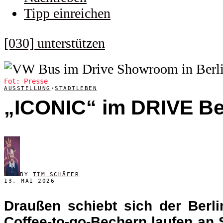
Tipp einreichen
[030] unterstützen
Fot: Presse
AUSSTELLUNG
·
STADTLEBEN
„ICONIC“ im DRIVE Ber
BY
TIM SCHÄFER
13. MAI 2026
Draußen schiebt sich der Berli
Coffee-to-go-Bechern laufen an