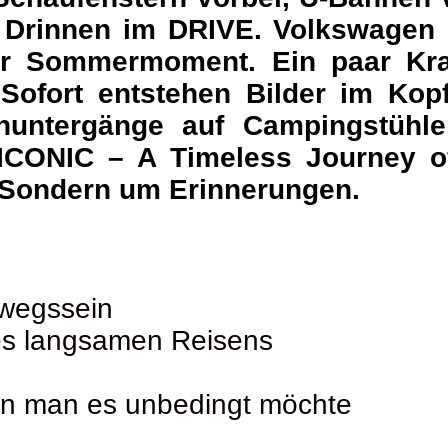
. Drinnen im
DRIVE. Volkswagen
ener Sommermoment. Ein paar Kr
ofort entstehen Bilder im Kopf:
nuntergänge auf Campingstühle
ICONIC – A Timeless Journey of 
. Sondern um Erinnerungen.
wegssein
des langsamen Reisens
nn man es unbedingt möchte