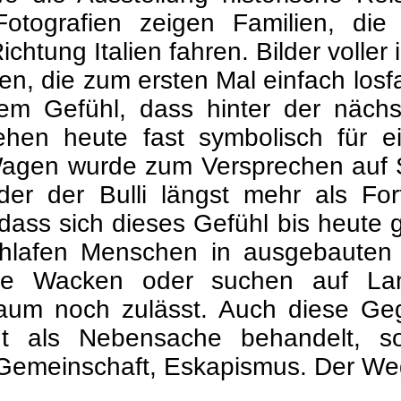
 Fotografien zeigen Familien, d
htung Italien fahren. Bilder voller i
, die zum ersten Mal einfach losfa
esem Gefühl, dass hinter der näch
hen heute fast symbolisch für eine
 Wagen wurde zum Versprechen auf
er der Bulli längst mehr als Fo
t, dass sich dieses Gefühl bis heut
chlafen Menschen in ausgebauten
 wie Wacken oder suchen auf La
kaum noch zulässt. Auch diese Gege
cht als Nebensache behandelt, s
Gemeinschaft, Eskapismus. Der Weg 