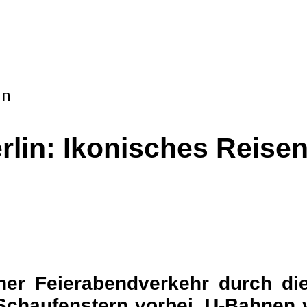
lin: Ikonisches Reise
ner Feierabendverkehr durch di
 Schaufenstern vorbei, U-Bahnen 