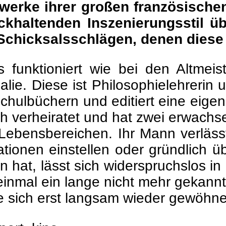
erwerke ihrer großen französisch
ckhaltenden Inszenierungsstil ü
Schicksalsschlägen, denen diese 
unktioniert wie bei den Altmeiste
lie. Diese ist Philosophielehrerin 
hulbüchern und editiert eine eige
klich verheiratet und hat zwei erwac
n Lebensbereichen. Ihr Mann verläss
ationen einstellen oder gründlich ü
 hat, lässt sich widerspruchslos in
f einmal ein lange nicht mehr gekannt
ie sich erst langsam wieder gewöhn