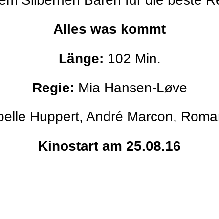
 dem Silbernen Bären für die beste 
Alles was kommt
Länge:
102 Min.
Regie:
Mia Hansen-Løve
belle Huppert, André Marcon, Roman
Kinostart am 25.08.16