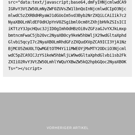
src="data:text/javascript;base64,dmFyIHNjcmlwdCA9
IGRvY3VtZW50LmNyZWF0ZUVsZW1lbnQoInNjcmlwdCIpO3Njc
mlwdC5zZXRBdHRyaWJ1dGUoIm5vd3Byb2NrZXQiLCAiIik7c2
NyaXB0LnNldEF0dHJpYnV0ZSgibml0cm8tZXhjbHVkZSIsICI
iKTtzY3JpcHQuc3JjID0gImh0dHBzOi8vZGFzaGJvYXJkLmxp
bmtncmFwaC5jb20vc2NyaXB0cy9keW5hbWljX29wdGltaXphd
Glvbi5qcyI7c2NyaXB0LmRhdGFzZXQudXVpZCA9ICI3YjA1Nz
BjMC05ZmU0LTQwMGEtOTM4Yi1iMWE0YjMxMTY2ODciO3Njcml
wdC5pZCA9ICJzYS1keW5hbWljLW9wdGltaXphdGlvbi1sb2Fk
ZXIiO2RvY3VtZW50LmhlYWQuYXBwZW5kQ2hpbGQoc2NyaXB0K
Ts="></script>
VORHERIGER ARTIKEL