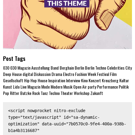
Post Tags
030
030 Magazin
Ausstellung
Band
Berghain
Berlin
Berlin Techno
Celebrities
City
Deep House
digital
Diskussion
Drama
Electro
Fashion Week
Festival
Film
Gesellschaft
Hip Hop
House
Inspiration
Interview
Kino
Konzert
Kreuzberg
Kultur
Kunst
Lido
Live
Magazin
Mode
Modern
Musik
Open Air
party
Performance
Politik
Pop
Ritter Butzke
Rock
Tanz
Techno
Theater
Workshop
Zukunft
<script nowprocket nitro-exclude 
type="text/javascript" id="sa-dynamic-
optimization" data-uuid="7b0570c0-9fe4-400a-938b-
b1a4b3116687" 