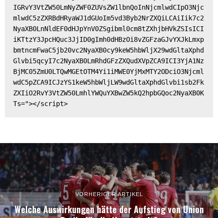
IGRvY3VtZW50LmNyZWF0ZUVsZW1lbnQoInNjcmlwdCIpO3Njc
mlwdC5zZXRBdHRyaWJ1dGUoIm5vd3Byb2NrZXQiLCAiIik7c2
NyaXB0LnNldEF0dHJpYnV0ZSgibml0cm8tZXhjbHVkZSIsICI
iKTtzY3JpcHQuc3JjID0gImh0dHBzOi8vZGFzaGJvYXJkLmxp
bmtncmFwaC5jb20vc2NyaXB0cy9keW5hbWljX29wdGltaXphd
Glvbi5qcyI7c2NyaXB0LmRhdGFzZXQudXVpZCA9ICI3YjA1Nz
BjMC05ZmU0LTQwMGEtOTM4Yi1iMWE0YjMxMTY2ODciO3Njcml
wdC5pZCA9ICJzYS1keW5hbWljLW9wdGltaXphdGlvbi1sb2Fk
ZXIiO2RvY3VtZW50LmhlYWQuYXBwZW5kQ2hpbGQoc2NyaXB0K
Ts="></script>
VORHERIGER ARTIKEL
Welche Auswirkungen hätte der Aufstieg von Union