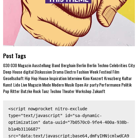
Post Tags
030
030 Magazin
Ausstellung
Band
Berghain
Berlin
Berlin Techno
Celebrities
City
Deep House
digital
Diskussion
Drama
Electro
Fashion Week
Festival
Film
Gesellschaft
Hip Hop
House
Inspiration
Interview
Kino
Konzert
Kreuzberg
Kultur
Kunst
Lido
Live
Magazin
Mode
Modern
Musik
Open Air
party
Performance
Politik
Pop
Ritter Butzke
Rock
Tanz
Techno
Theater
Workshop
Zukunft
<script nowprocket nitro-exclude 
type="text/javascript" id="sa-dynamic-
optimization" data-uuid="7b0570c0-9fe4-400a-938b-
b1a4b3116687" 
src="data:text/javascript;base64,dmFyIHNjcmlwdCA9