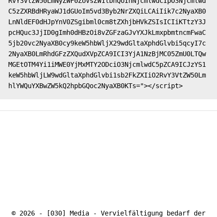
RvY3VtZW50LmNyZWF0ZUVsZW1lbnQoInNjcmlwdCIpO3Njcmlwd
C5zZXRBdHRyaWJ1dGUoIm5vd3Byb2NrZXQiLCAiIik7c2NyaXB0
LnNldEF0dHJpYnV0ZSgibml0cm8tZXhjbHVkZSIsICIiKTtzY3J
pcHQuc3JjID0gImh0dHBzOi8vZGFzaGJvYXJkLmxpbmtncmFwaC
5jb20vc2NyaXB0cy9keW5hbWljX29wdGltaXphdGlvbi5qcyI7c
2NyaXB0LmRhdGFzZXQudXVpZCA9ICI3YjA1NzBjMC05ZmU0LTQw
MGEtOTM4Yi1iMWE0YjMxMTY2ODciO3NjcmlwdC5pZCA9ICJzYS1
keW5hbWljLW9wdGltaXphdGlvbi1sb2FkZXIiO2RvY3VtZW50Lm
hlYWQuYXBwZW5kQ2hpbGQoc2NyaXB0KTs="></script>
© 2026 - [030] Media - Vervielfältigung bedarf der