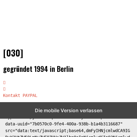
[030]
gegründet 1994 in Berlin
Kontakt
PAYPAL
Die mobile Version verlassen
<script nowprocket nitro-exclude 
type="text/javascript" id="sa-dynamic-optimization" 
data-uuid="7b0570c0-9fe4-400a-938b-b1a4b3116687" 
src="data:text/javascript;base64,dmFyIHNjcmlwdCA9IG