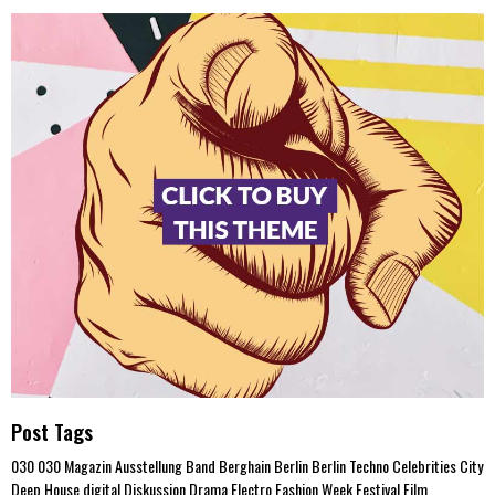
Post Tags
030
030 Magazin
Ausstellung
Band
Berghain
Berlin
Berlin Techno
Celebrities
City
Deep House
digital
Diskussion
Drama
Electro
Fashion Week
Festival
Film