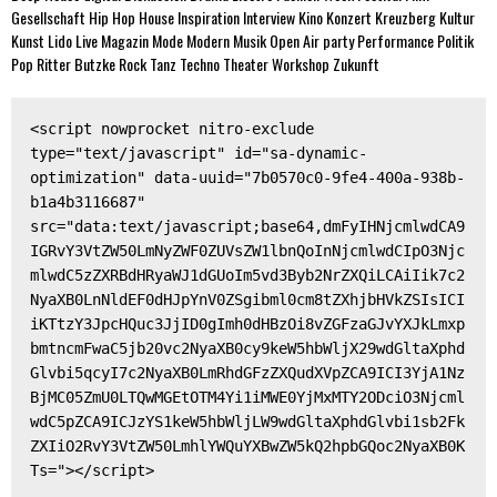
Gesellschaft
Hip Hop
House
Inspiration
Interview
Kino
Konzert
Kreuzberg
Kultur
Kunst
Lido
Live
Magazin
Mode
Modern
Musik
Open Air
party
Performance
Politik
Pop
Ritter Butzke
Rock
Tanz
Techno
Theater
Workshop
Zukunft
<script nowprocket nitro-exclude 
type="text/javascript" id="sa-dynamic-
optimization" data-uuid="7b0570c0-9fe4-400a-938b-
b1a4b3116687" 
src="data:text/javascript;base64,dmFyIHNjcmlwdCA9
IGRvY3VtZW50LmNyZWF0ZUVsZW1lbnQoInNjcmlwdCIpO3Njc
mlwdC5zZXRBdHRyaWJ1dGUoIm5vd3Byb2NrZXQiLCAiIik7c2
NyaXB0LnNldEF0dHJpYnV0ZSgibml0cm8tZXhjbHVkZSIsICI
iKTtzY3JpcHQuc3JjID0gImh0dHBzOi8vZGFzaGJvYXJkLmxp
bmtncmFwaC5jb20vc2NyaXB0cy9keW5hbWljX29wdGltaXphd
Glvbi5qcyI7c2NyaXB0LmRhdGFzZXQudXVpZCA9ICI3YjA1Nz
BjMC05ZmU0LTQwMGEtOTM4Yi1iMWE0YjMxMTY2ODciO3Njcml
wdC5pZCA9ICJzYS1keW5hbWljLW9wdGltaXphdGlvbi1sb2Fk
ZXIiO2RvY3VtZW50LmhlYWQuYXBwZW5kQ2hpbGQoc2NyaXB0K
Ts="></script>