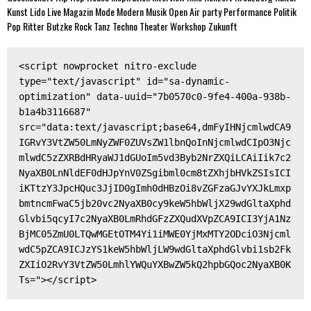
Kunst
Lido
Live
Magazin
Mode
Modern
Musik
Open Air
party
Performance
Politik
Pop
Ritter Butzke
Rock
Tanz
Techno
Theater
Workshop
Zukunft
<script nowprocket nitro-exclude 
type="text/javascript" id="sa-dynamic-
optimization" data-uuid="7b0570c0-9fe4-400a-938b-
b1a4b3116687" 
src="data:text/javascript;base64,dmFyIHNjcmlwdCA9
IGRvY3VtZW50LmNyZWF0ZUVsZW1lbnQoInNjcmlwdCIpO3Njc
mlwdC5zZXRBdHRyaWJ1dGUoIm5vd3Byb2NrZXQiLCAiIik7c2
NyaXB0LnNldEF0dHJpYnV0ZSgibml0cm8tZXhjbHVkZSIsICI
iKTtzY3JpcHQuc3JjID0gImh0dHBzOi8vZGFzaGJvYXJkLmxp
bmtncmFwaC5jb20vc2NyaXB0cy9keW5hbWljX29wdGltaXphd
Glvbi5qcyI7c2NyaXB0LmRhdGFzZXQudXVpZCA9ICI3YjA1Nz
BjMC05ZmU0LTQwMGEtOTM4Yi1iMWE0YjMxMTY2ODciO3Njcml
wdC5pZCA9ICJzYS1keW5hbWljLW9wdGltaXphdGlvbi1sb2Fk
ZXIiO2RvY3VtZW50LmhlYWQuYXBwZW5kQ2hpbGQoc2NyaXB0K
Ts="></script>