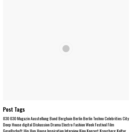
Post Tags
030
030 Magazin
Ausstellung
Band
Berghain
Berlin
Berlin Techno
Celebrities
City
Deep House
digital
Diskussion
Drama
Electro
Fashion Week
Festival
Film
Gesellschaft
Hip Hop
House
Inspiration
Interview
Kino
Konzert
Kreuzberg
Kultur