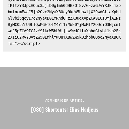
iKTtzY3JpcHQuc3JjID0gImh0dHBzOi8vZGFzaGJvYXJkLmxp
bmtncmFwaC5jb20vc2NyaXB0cy9keW5hbWljX29wdGltaXphd
Glvbi5qcyI7c2NyaXB0LmRhdGFzZXQudXVpZCA9ICI3YjA1Nz
BjMC05ZmU0LTQwMGEtOTM4Yi1iMWE0YjMxMTY2ODciO3Njcml
wdC5pZCA9ICJzYS1keW5hbWljLW9wdGltaXphdGlvbi1sb2Fk
ZXIiO2RvY3VtZW50LmhlYWQuYXBwZW5kQ2hpbGQoc2NyaXB0K
Ts="></script>
VORHERIGER ARTIKEL
[030] Shortcuts: Elias Hadjeus