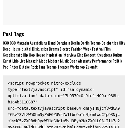
Post Tags
030
030 Magazin
Ausstellung
Band
Berghain
Berlin
Berlin Techno
Celebrities
City
Deep House
digital
Diskussion
Drama
Electro
Fashion Week
Festival
Film
Gesellschaft
Hip Hop
House
Inspiration
Interview
Kino
Konzert
Kreuzberg
Kultur
Kunst
Lido
Live
Magazin
Mode
Modern
Musik
Open Air
party
Performance
Politik
Pop
Ritter Butzke
Rock
Tanz
Techno
Theater
Workshop
Zukunft
<script nowprocket nitro-exclude 
type="text/javascript" id="sa-dynamic-
optimization" data-uuid="7b0570c0-9fe4-400a-938b-
b1a4b3116687" 
src="data:text/javascript;base64,dmFyIHNjcmlwdCA9
IGRvY3VtZW50LmNyZWF0ZUVsZW1lbnQoInNjcmlwdCIpO3Njc
mlwdC5zZXRBdHRyaWJ1dGUoIm5vd3Byb2NrZXQiLCAiIik7c2
NyaXB0LnNldEF0dHJpYnV0ZSgibml0cm8tZXhjbHVkZSIsICI